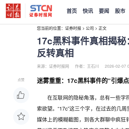
首页
快讯
要闻
股市
您当前的位置：
证券时报
>
公司
>
正文
17c黑料事件真相揭
反转真相
来源：证券时报网
作者：王石川
2026-02-07 
迷雾重重：17c黑料事件的“引爆
点赞
在互联网的隐秘角落，总有一些字
索欲望。“17c”这三个字，在过去的几
媒体上的模糊截图，到各大群聊中疯狂转发