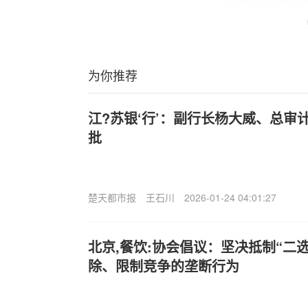
为你推荐
江?苏银‘行’：副行长杨大威、总审
批
楚天都市报
王石川
2026-01-24 04:01:27
北京,餐饮:协会倡议：坚决抵制“二选
除、限制竞争的垄断行为