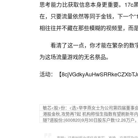
思考能力比获取信息本身更重要。17c
在，只要流量依然等同于金钱，下一个“1
相往往并不藏在那些模糊的视频里，而
看清了这一点，你才能在繁杂的数字
为这场流量游戏的无名祭品。
活动：【
8cjVGdkyAuHwSRRkeCZXbTJ
敏芯<股>份：<选>举李燕女士为公司第四届董事
港股金秋,攻势再?起 机构称恒生指数有望刷新年
隧?道股份;(600820)9月30日股东户数12.26万户
声明：证券时报力求信息真实、准确，文章提及内